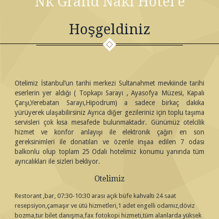
Nk Grand Naki Hotel'e
Hoşgeldiniz
Otelimiz İstanbul’un tarihi merkezi Sultanahmet mevkiinde tarihi
eserlerin yer aldığı ( Topkapı Sarayı , Ayasofya Müzesi, Kapalı
Çarşı,Yerebatan Sarayı,Hipodrum) a sadece birkaç dakika
yürüyerek ulaşabilirsiniz Ayrıca diğer gezileriniz için toplu taşıma
servisleri çok kısa mesafede bulunmaktadır. Günümüz otelcilik
hizmet ve konfor anlayışı ile elektronik çağın en son
gereksinimleri ile donatılan ve özenle inşaa edilen 7 odası
balkonlu olup toplam 25 Odalı hotelimiz konumu yanında tüm
ayrıcalıkları ile sizleri bekliyor.
Otelimiz
Restorant ,bar, 07:30-10:30 arası açık büfe kahvaltı 24 saat
resepsiyon,çamaşır ve ütü hizmetleri,1 adet engelli odamız,döviz
bozma,tur bilet danışma,fax fotokopi hizmeti,tüm alanlarda yüksek