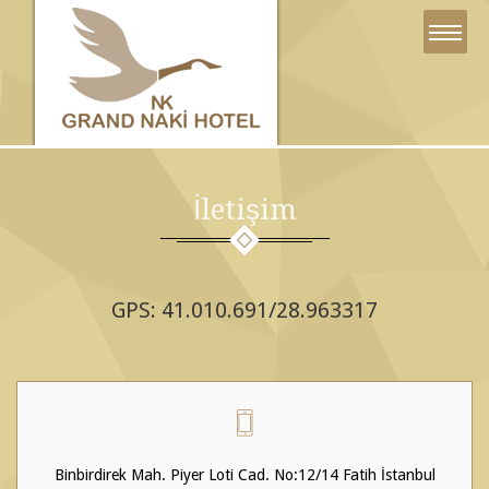
İletişim
GPS: 41.010.691/28.963317
Binbirdirek Mah. Piyer Loti Cad. No:12/14 Fatih İstanbul